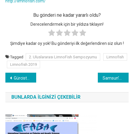
http://limnofish.com/
Bu gönderi ne kadar yararlı oldu?
Derecelendirmek için bir yıldıza tıklayın!
Şimdiye kadar oy yok! Bu gönderiyi ilk değerlendiren siz olun !
Tagged
2. Uluslararası LimnoFish Sempozyumu
Limnofish
Limnofish 2019
Yazı
Gürcistan Sularındaki Hamsi Varlığını Araştırıyor
Samsun’dan Çin’e Alabalık İhraç Edilecek
gezinmesi
BUNLARDA İLGINIZI ÇEKEBILIR