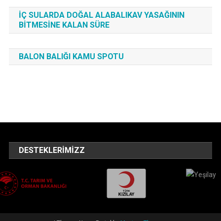
İÇ SULARDA DOĞAL ALABALIKAV YASAĞININ
BITMESINE KALAN SÜRE
BALON BALIĞI KAMU SPOTU
DESTEKLERIMIZZ