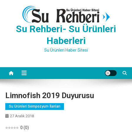
Skip
to
content
Su Rehberi- Su Ürünleri
Haberleri
Su Ürünleri Haber Sitesi
Limnofish 2019 Duyurusu
Su Ürünleri Sempozyum İlanları
27 Aralık 2018
0
(
0
)