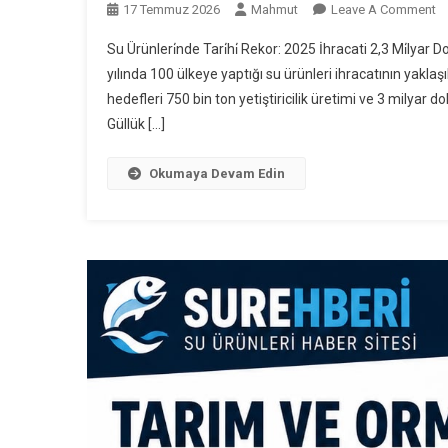
O
17 Temmuz 2026
Mahmut
Leave A Comment
S
Su Ürünleri̇nde Tari̇hi̇ Rekor: 2025 İhracati 2,3 Mi̇lya
Ür
yılında 100 ülkeye yaptığı su ürünleri ihracatının yaklaşı
Tar
hedefleri 750 bin ton yetiştiricilik üretimi ve 3 milyar 
Re
Güllük […]
2
İ
2,
Okumaya Devam Edin
Mi
Do
Ul
!