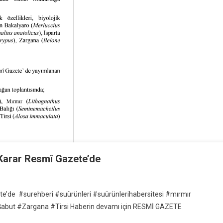
 Karar Resmî Gazete’de
ete’de #surehberi #suürünleri #suürünlerihabersitesi #mırmır
Şabut #Zargana #Tirsi Haberin devamı için RESMİ GAZETE