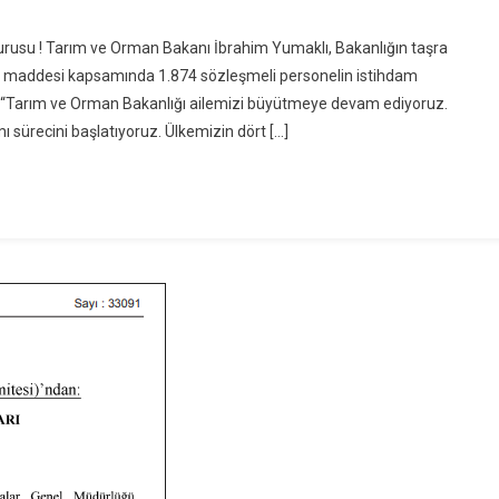
n
rım
usu ! Tarım ve Orman Bakanı İbrahim Yumaklı, Bakanlığın taşra
e
/B maddesi kapsamında 1.874 sözleşmeli personelin istihdam
rman
da “Tarım ve Orman Bakanlığı ailemizi büyütmeye devam ediyoruz.
kanlığından
 sürecini başlatıyoruz. Ülkemizin dört […]
5
ühendis
ım
uyurusu