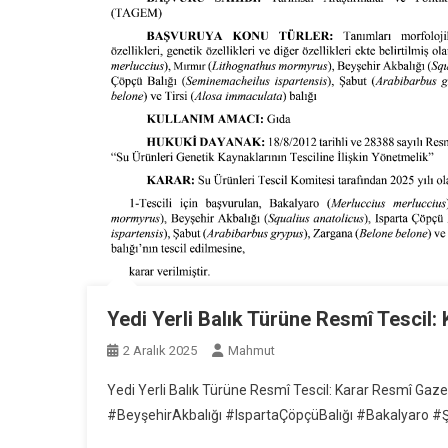
Yedi Yerli Balık Türüne Resmî Tescil:
2 Aralık 2025
Mahmut
Yedi Yerli Balık Türüne Resmî Tescil: Karar Resmî Gaz
#BeyşehirAkbalığı #IspartaÇöpçüBalığı #Bakalyaro #