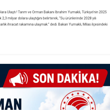
n
u
r Dolara Ulaştı ! Tarım ve Orman Bakanı İbrahim Yumaklı, Türkiye’nin 2025
ünleri̇nde
k 2,3 milyar dolara ulaştığını belirterek, “Su ürünlerinde 2028 yılı
i̇hi̇
dolarlık ihracat rakamına ulaşmak.” dedi. Bakan Yumaklı, Milas ilçesindeki
kor:
025
hracati
3
̇lyar
lara
aştı