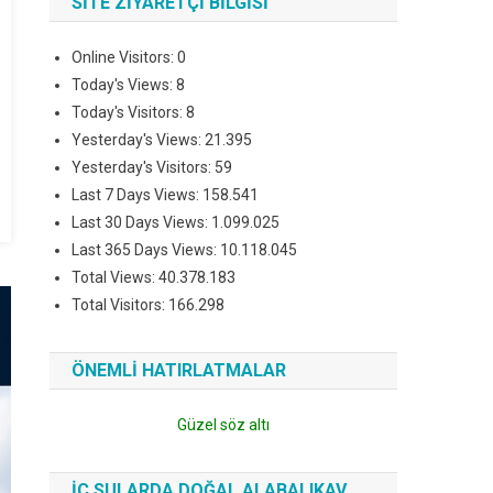
SITE ZIYARETÇI BILGISI
Online Visitors:
0
Today's Views:
8
Today's Visitors:
8
Yesterday's Views:
21.395
Yesterday's Visitors:
59
Last 7 Days Views:
158.541
Last 30 Days Views:
1.099.025
Last 365 Days Views:
10.118.045
Total Views:
40.378.183
Total Visitors:
166.298
ÖNEMLI HATIRLATMALAR
Güzel söz altı
İÇ SULARDA DOĞAL ALABALIKAV