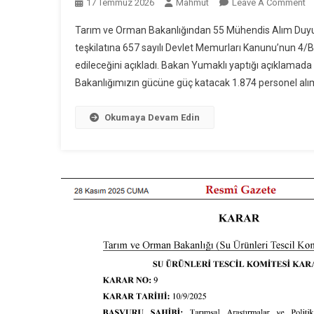
O
17 Temmuz 2026
Mahmut
Leave A Comment
Ta
Tarım ve Orman Bakanlığından 55 Mühendis Alım Duyur
V
teşkilatına 657 sayılı Devlet Memurları Kanunu’nun 4
O
edileceğini açıkladı. Bakan Yumaklı yaptığı açıklama
Ba
Bakanlığımızın gücüne güç katacak 1.874 personel alımı
5
M
Al
Okumaya Devam Edin
D
!