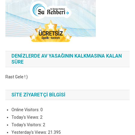
DENIZLERDE AV YASAĞININ KALKMASINA KALAN
SÜRE
Rast Gele !:)
SITE ZIYARETÇI BILGISI
Online Visitors:
0
Today's Views:
2
Today's Visitors:
2
Yesterday's Views:
21.395