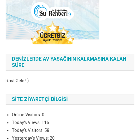
DENIZLERDE AV YASAĞININ KALKMASINA KALAN
SÜRE
Rast Gele !:)
SITE ZIYARETÇI BILGISI
Online Visitors:
0
Today's Views:
116
Today's Visitors:
58
Yesterday's Views:
20