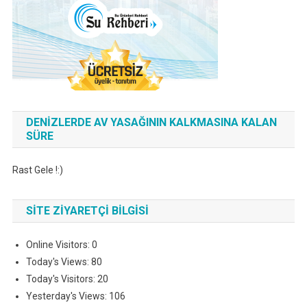
DENIZLERDE AV YASAĞININ KALKMASINA KALAN
SÜRE
Rast Gele !:)
SITE ZIYARETÇI BILGISI
Online Visitors:
0
Today's Views:
80
Today's Visitors:
20
Yesterday's Views:
106