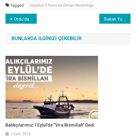
Tagged
İstanbul İl Tarım ve Orman Müdürlüğü
Yazı
Ordu’da 2023 Yılı Su Ürünleri Kontrol ve Denetimleri !
Bakan Yumaklı: “Su Ürünleri Üretiminde Cumhuriyet Tarihinin Rekorunu Kıracağımızı Öngörüyoruz” !
gezinmesi
BUNLARDA İLGINIZI ÇEKEBILIR
Balıkçılarımız 1 Eylül’de “Vira Bismillah” Dedi
1 Eylül 2018