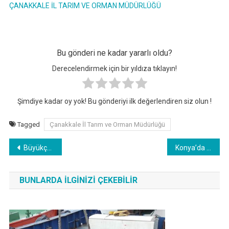
ÇANAKKALE İL TARIM VE ORMAN MÜDÜRLÜĞÜ
Bu gönderi ne kadar yararlı oldu?
Derecelendirmek için bir yıldıza tıklayın!
Şimdiye kadar oy yok! Bu gönderiyi ilk değerlendiren siz olun !
Tagged
Çanakkale İl Tarım ve Orman Müdürlüğü
Yazı
Büyükçekmece Gölü’nde Su Ürünleri Denetimi Yapıldı
Konya’da Denetim Var !
gezinmesi
BUNLARDA İLGINIZI ÇEKEBILIR