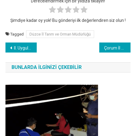
Derecelendirmek için bir yıldıza tıklayın!
Şimdiye kadar oy yok! Bu gönderiyi ilk değerlendiren siz olun !
Tagged
Düzce İl Tarım ve Orman Müdürlüğü
Yazı
II. Uygulamalı Tıbbi Sülük Yetiştiriciliği Eğitimi Tamamlandı !
Çorum İl Tarım ve Orman Müdürlüğü Görevden Alma Kararı !
gezinmesi
BUNLARDA İLGINIZI ÇEKEBILIR