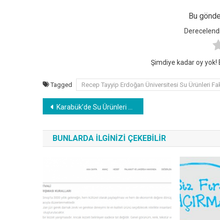
Bu gönder
Derecelendir
Şimdiye kadar oy yok! B
Tagged
Recep Tayyip Erdoğan Üniversitesi Su Ürünleri Fa
Yazı
Karabük’de Su Ürünleri Denetimleri Devam Ediyor !
gezinmesi
BUNLARDA İLGINIZI ÇEKEBILIR