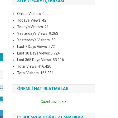
SITE ZIYARETÇI BILGISI
Online Visitors:
0
Today's Views:
42
Today's Visitors:
21
Yesterday's Views:
9.263
Yesterday's Visitors:
59
Last 7 Days Views:
572
Last 30 Days Views:
5.724
Last 365 Days Views:
53.116
Total Views:
416.420
Total Visitors:
166.381
ÖNEMLI HATIRLATMALAR
Güzel söz sekiz
İÇ SULARDA DOĞAL ALABALIKAV