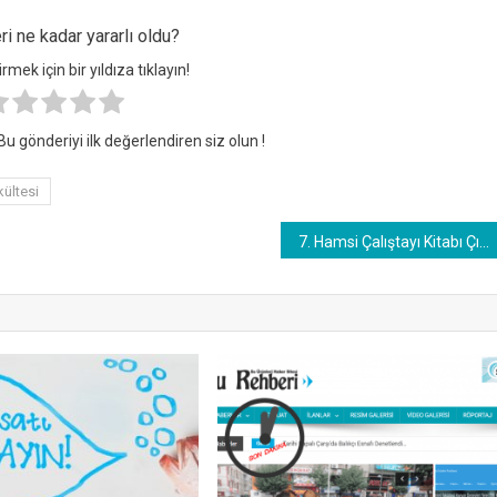
i ne kadar yararlı oldu?
mek için bir yıldıza tıklayın!
u gönderiyi ilk değerlendiren siz olun !
kültesi
7. Hamsi Çalıştayı Kitabı Çıktı !