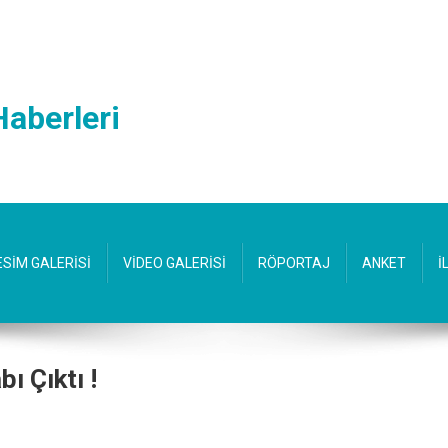
Haberleri
ESİM GALERİSİ
VİDEO GALERİSİ
RÖPORTAJ
ANKET
İ
ı Çıktı !