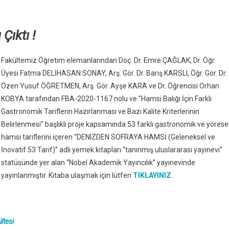
Çıktı !
Fakültemiz Öğretim elemanlarından Doç. Dr. Emre ÇAĞLAK, Dr. Öğr.
Üyesi Fatma DELİHASAN SONAY, Arş. Gör. Dr. Barış KARSLI, Öğr. Gör. Dr.
Özen Yusuf ÖĞRETMEN, Arş. Gör. Ayşe KARA ve Dr. Öğrencisi Orhan
KOBYA tarafından FBA-2020-1167 nolu ve “Hamsi Balığı İçin Farklı
Gastronomik Tariflerin Hazırlanması ve Bazı Kalite Kriterlerinin
Belirlenmesi” başlıklı proje kapsamında 53 farklı gastronomik ve yörese
hamsi tariflerini içeren “DENIZDEN SOFRAYA HAMSİ (Geleneksel ve
İnovatif 53 Tarif)” adlı yemek kitapları “tanınmış uluslararası yayınevi”
statüsünde yer alan “Nobel Akademik Yayıncılık” yayınevinde
yayınlanmıştır. Kitaba ulaşmak için lütfen
TIKLAYINIZ
.
ltesi