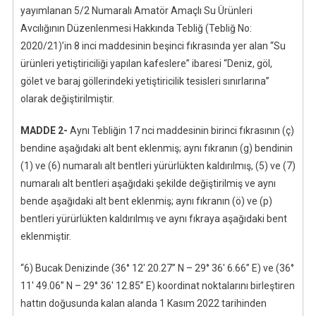
yayımlanan 5/2 Numaralı Amatör Amaçlı Su Ürünleri
Avcılığının Düzenlenmesi Hakkında Tebliğ (Tebliğ No:
2020/21)’in 8 inci maddesinin beşinci fıkrasında yer alan “Su
ürünleri yetiştiriciliği yapılan kafeslere” ibaresi “Deniz, göl,
gölet ve baraj göllerindeki yetiştiricilik tesisleri sınırlarına”
olarak değiştirilmiştir.
MADDE 2-
Aynı Tebliğin 17 nci maddesinin birinci fıkrasının (ç)
bendine aşağıdaki alt bent eklenmiş; aynı fıkranın (g) bendinin
(1) ve (6) numaralı alt bentleri yürürlükten kaldırılmış, (5) ve (7)
numaralı alt bentleri aşağıdaki şekilde değiştirilmiş ve aynı
bende aşağıdaki alt bent eklenmiş; aynı fıkranın (ö) ve (p)
bentleri yürürlükten kaldırılmış ve aynı fıkraya aşağıdaki bent
eklenmiştir.
“6) Bucak Denizinde (36° 12′ 20.27” N – 29° 36′ 6.66” E) ve (36°
11′ 49.06” N – 29° 36′ 12.85” E) koordinat noktalarını birleştiren
hattın doğusunda kalan alanda 1 Kasım 2022 tarihinden